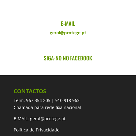
E-MAIL
geral@protege.pt
SIGA-NO NO FACEBOOK
CONTACTOS
Telm.
967 354 205
|
910 918 963
Chamada para rede fixa nacional
E-MAIL:
geral@protege.pt
Política de Privacidade